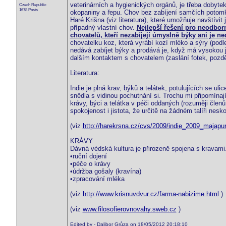
veterinárních a hygienických orgánů, je třeba dobyte
Czech Republic
1678 Posts
okopaniny a řepu. Chov bez zabíjení samčích potomk
Haré Krišna (viz literatura), které umožňuje navštívit
případný vlastní chov.
Nejlepší řešení pro neodbor
chovatelů, kteří nezabíjejí úmyslně býky ani je 
chovatelku koz, která vyrábí kozí mléko a sýry (podle
nedává zabíjet býky a prodává je, když má vysokou ji
dalším kontaktem s chovatelem (zaslání fotek, pozdě
Literatura:
Indie je plná krav, býků a telátek, potulujících se ul
snědla s vidinou pochutnání si. Trochu mi připomínají
krávy, býci a telátka v péči oddaných (rozuměji členů
spokojenost i jistota, že určitě na žádném talíři nesko
(viz
http://harekrsna.cz/cvs/2009/indie_2009_majapu
KRÁVY
Dávná védská kultura je přirozeně spojena s kravami.
•ruční dojení
•péče o krávy
•údržba gošaly (kravína)
•zpracování mléka
(viz
http://www.krisnuvdvur.cz/farma-nabizime.html
)
(viz
www.filosofierovnovahy.sweb.cz
)
Edited by - Dalibor Grůza on 18/05/2012 20:18:10