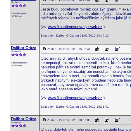
Grafoman
Ještě budu potřebovat rovněž cca 124 gramu mléka 
jídlu mrtvoly zvířat úmyslně zabité nějakým člověke
Czech Republic
1678 Posts
mléčných výrobků s neživočišným sýřidlem jako já z
(viz
www.filosofierovnovahy.sweb.cz
)
Edited by - Dalibor Grůza on 28/01/2012 14:49:13
Dalibor Grůza
Posted - 28/01/2012 : 15:06:46
Grafoman
Otec mi nabídl, abych choval dobytek na jeho pozemku
se nepodojí, tak se u nich netvoří mléko, které nec
Czech Republic
1678 Posts
nebudou pářit se svými samčími potomky, jinak je bu
je zřejmě úmyslně nezabiji ani nenechám nějakým čl
chovatelem koz a ovcí, jak ohradit ovce a berany (ob
tyčkách nabitými elektrickým proudem nebo zda bude n
posouvat, aby ovce spásaly trávu na určitém místě, 
jako stará spasena mými ovcemi.
(viz
www.filosofierovnovahy.sweb.cz
)
Edited by - Dalibor Grůza on 28/01/2012 15:23:41
Dalibor Grůza
Posted - 29/01/2012 : 10:57:03
Grafoman
Chovat dobytek dle mého souseda-chovatele koz a ovc