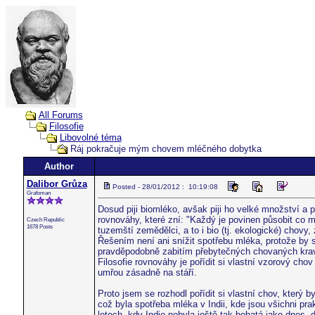
All Forums
Filosofie
Libovolné téma
Ráj pokračuje mým chovem mléčného dobytka
Author
Dalibor Grůza
Posted - 28/01/2012 : 10:19:08
Grafoman
Dosud piji biomléko, avšak piji ho velké množství a p
rovnováhy, které zní: "Každý je povinen působit co 
Czech Republic
1678 Posts
tuzemští zemědělci, a to i bio (tj. ekologické) chovy,
Řešením není ani snížit spotřebu mléka, protože by s
pravděpodobně zabitím přebytečných chovaných kra
Filosofie rovnováhy je pořídit si vlastní vzorový c
umřou zásadně na stáří.
Proto jsem se rozhodl pořídit si vlastní chov, kter
což byla spotřeba mléka v Indii, kde jsou všichni pra
letech, kdy Indie nebyla ještě tak bohatá jako dnes,