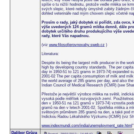
spíše o tu nižší hodnotu, protože vedle mléka se k
svých slepic, které nebyly úmyslně zabity žádným člov
dohled veterináře nad mým chovem slepic včetně např
Prosím o rady, jaký dobytek si pořídit, zda ovce,
výše uvedených 124 gramů mléka denně, dále pros
dobytek určitého druhu produkujícího výše uved
rady, které Vás napadnou.
(viz
www.filosofierovnovahy.sweb.cz
)
Literatura:
Despite its being the largest milk producer in the world,
high by developing country standards. The per capita 
day in 1950-51 to 121 grams in 1973-74) expanded su
2001-02 The per capita consumption of milk and milk pro
the world average of 285 grams per day, and also th
Indian Council of Medical Research (ICMR) (see Shar
Přestože je největší výrobce mléka na světě, indická 
vysoká podle měřítek rozvojových zemí. Použitelnos
den v 1950-51 na 121 gramů v 1973-74) vzrostla pod
gramů na den v letech 2001-02. Spotřeba mléka a mléč
světovým průměrem 285 gramů na den, a také pod m
Indickou Radou Lékařského Výzkumu (ICMR) (viz Sha
www.indexmundi.com/india/unemployment_rate.html
"
Dalibor Grůza
Posted - 28/01/2012 : 14:46:42