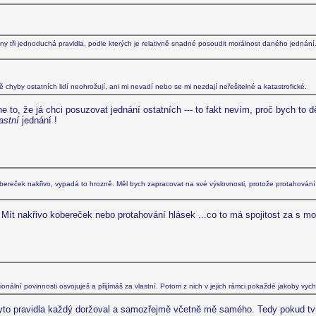
ny tři jednoduchá pravidla, podle kterých je relativně snadné posoudit morálnost daného jednání
chyby ostatních lidí neohrožují, ani mi nevadí nebo se mi nezdají neřešitelné a katastrofické.
o, že já chci posuzovat jednání ostatních --- to fakt nevím, proč bych to dě
astní
jednání !
e kobereček nakřivo, vypadá to hrozně. Měl bych zapracovat na své výslovnosti, protože protahová
. Mít nakřivo kobereček nebo protahování hlásek ...co to má spojitost za s m
racionální povinnosti osvojuješ a přijímáš za vlastní. Potom z nich v jejich rámci pokaždé jakoby vy
y tyto pravidla každý doržoval a samozřejmě včetně mě samého. Tedy pokud tvrd