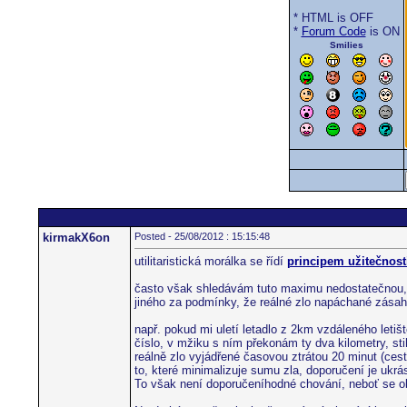
* HTML is OFF
*
Forum Code
is ON
Smilies
kirmakX6on
Posted - 25/08/2012 : 15:15:48
utilitaristická morálka se řídí
principem užitečnost
často však shledávám tuto maximu nedostatečnou, 
jiného za podmínky, že reálné zlo napáchané zásah
např. pokud mi uletí letadlo z 2km vzdáleného letiš
číslo, v mžiku s ním překonám ty dva kilometry, stih
reálně zlo vyjádřené časovou ztrátou 20 minut (cesta
to, které minimalizuje sumu zla, doporučení je ukrás
To však není doporučeníhodné chování, neboť se ob