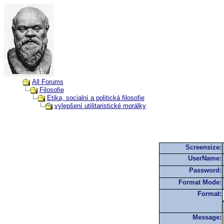
All Forums
Filosofie
Etika, socialní a politická filosofie
vylepšení utilitaristické morálky
Screensize:
UserName:
Password:
Format Mode:
Format:
Message: