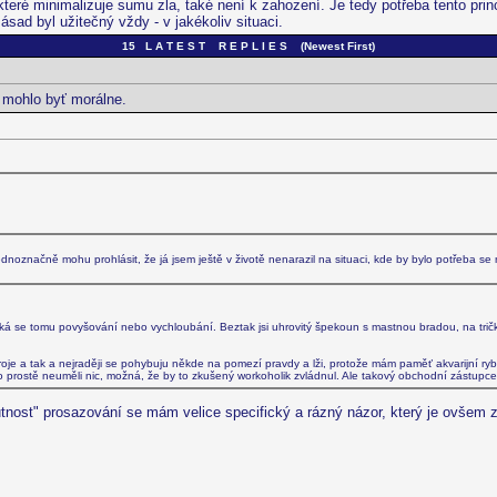
které minimalizuje sumu zla, také není k zahození. Je tedy potřeba tento princ
ásad byl užitečný vždy - v jakékoliv situaci.
15 L A T E S T R E P L I E S (Newest First)
 mohlo byť morálne.
označně mohu prohlásit, že já jsem ještě v životě nenarazil na situaci, kde by bylo potřeba se n
říká se tomu povyšování nebo vychloubání. Beztak jsi uhrovitý špekoun s mastnou bradou, na tričk
oje a tak a nejraději se pohybuju někde na pomezí pravdy a lži, protože mám paměť akvarijní rybi
 Nebo prostě neuměli nic, možná, že by to zkušený workoholik zvládnul. Ale takový obchodní zástupce 
tnost" prosazování se mám velice specifický a rázný názor, který je ovšem zc