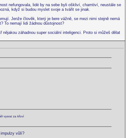
ost nefungovala, lidé by na sebe byli oškliví, chamtiví, neustále se
zná, když si budou myslet svoje a tvářit se jinak.
omují. Jenže člověk, který je bere vážně, se mezi nimi stejně nemá
t? To nemají lidi žádnou důstojnost?
itř nějakou záhadnou super sociální inteligenci. Proto si můžeš dělat
l vysrat za křoví
 impulzy vůlí?