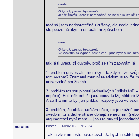
quote:
Originally posted by neronis
Jenže člověk, který je bere vážně, se mezi nimi stejně n
možná jsem nedostatečně zkušený, ale zcela jednozna
šlo pouze nějakým nemorálním způsobem
quote:
Originally posted by neronis
Ve výsledku to vypadá dost divně - proč bych si měl něc
tak já ti uvedu tři důvody, proč se tím zabývám já
1. problém univerzální morálky -- každý ví, že svůj
tom vyznat? Znamená mravní relativismus to, že mor
univerzálně použitelná.
2. problém rozporuplnosti jednotlivých "přikázání" 
nepřeje). Holt některé lži jsou opravdu lži, některé 
A se lhaním to byl jen příklad, rozpory jsou ve vš
3. problém, že občas udělám něco, co je možné pov
svědomí...na druhé straně obhájit se neumím (nebo 
argumentaci nyní mám --- jsou to ony tři jednoduchá
neronis
Posted - 01/09/2012 : 19:53:34
Tak já zkusím ještě pokračovat. Já bych nechtěl re