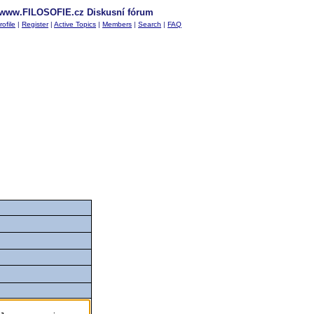
www.FILOSOFIE.cz Diskusní fórum
rofile
|
Register
|
Active Topics
|
Members
|
Search
|
FAQ