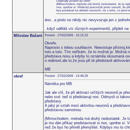
Originally posted by okref
(Mimochodem, metoda má druhý nedostatek. Je to úplně 
nos, uprdne si. Vědecký pracovník proto usoudí, že pře
bys poukázal na aktivitu neuronů, nic z toho, co jsem te
áno...a proto se nikdy nic nevyvozuje jen z jedno
..když uděláš víc různých experimentů, přijdeš na
Miloslav Bažant
Posted - 27/02/2009 : 15:15:23
Okrefe.
Naprosto s tebou souhlasím. Neexistuje přístroj,k
toto a toto. Tím neříkám, že to možné je. Možná ně
představa nosu a kdyby to oznámila skoumaná osoba
o reálnost,ale to,že jsou při té představě aktivová
MB
okref
Posted - 27/02/2009 : 14:48:29
Námitka pro MB
Jak ale víš, že při aktivaci určitých neuronů je 
nebo své: teď si představuji nos. Odmysli si takovo
představy.
A jaký je vztah mezi aktivitou neuronů a představ
představou samotnou.
(Mimochodem, metoda má druhý nedostatek. Je to ú
je mu dán příkaz predstavovat si nos, uprdne si. 
než že bys ho přiměl přemýšlet. Kdybys mu to chtěl