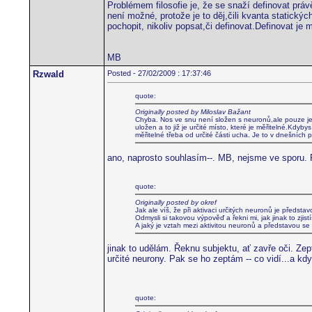
Problémem filosofie je, že se snaží definovat práv
není možné, protože je to děj,čili kvanta statick
pochopit, nikoliv popsat,či definovat.Definovat je 
MB
Rzwald
Posted - 27/02/2009 : 17:37:46
quote:
Originally posted by Miloslav Bažant
Chyba. Nos ve snu není složen s neuronů,ale pouze jeji
uložen a to již je určité místo, které je měřitelné.Kdyb
měřitelné třeba od určité části ucha. Je to v dnešních 
ano, naprosto souhlasím--. MB, nejsme ve sporu. Pr
quote:
Originally posted by okref
Jak ale víš, že při aktivaci určitých neuronů je předs
Odmysli si takovou výpověď a řekni mi, jak jinak to zjis
A jaký je vztah mezi aktivitou neuronů a představou s
jinak to udělám. Řeknu subjektu, ať zavře oči. Zep
určité neurony. Pak se ho zeptám -- co vidí...a kd
quote: