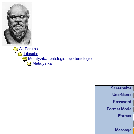
All Forums
Filosofie
Metafyzika, ontologie, epistemologie
Metafyzika
Screensize:
UserName:
Password:
Format Mode:
Format:
Message: