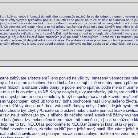
ani kolik se vejde informací do jediného neuronu.Je možné,že se do jednoho neuronu vejdou všech
 se vždy vyhýbal fyikálnímu popisu a soustředil se pouze na to co se děje bez ohledu na to jak se
zjistit,že totožnou sestavou bloku nosu dodanou smysly jsou v paměti aktivovány obdobné informa
ěně. Čili vjem má své dané místo a to má určitou vzdálenost třeba od ucha. Zaměřit toto místo je v
ace uloženy a aktivovány,čili mluvit pouze o vědomí v tomto případě snovém je samozřejmě nesmy
ej možno staticky vyjádřit a tím ani zaměřit.Děj není hmota a není to energie,ale důsledek hmoty 
slovo,je děj v čase,čili celá řada statických jevů po sobě následujících. Poznáme li tu statickou p
nedefinovatelné,čili děj příkladně duši člověka. Co je duše člověka je možné pochopit poznáním toho
 snažím přivést vás k tomu pochopení statického,aby bylo možno pochopit to dynamické, ale pouze
vlastně zabýváte aristotelem? jeho pohled na věc byl omezený věomostma teh
iony a že nejsme jedinečný dar od boha,že existují i jiné vesmíry apod.),ptát se
vat filozofii a ostatní vědní obory je podle mého špatné, podle mého musíme 
t minulé budoucímu, to NE!Kdyby nebylo fyziky,astrofyziky jak byste chtěli f
ádně smysl,o tom to není,nemělo by to být o spolupráci a o efektivním myšlen
íru,pochopení když už toho tzv. boha,pochopení naší úlohy,našeho života,t
hem težší vystoupit než do ní vstoupit!!! kdyby nebyli žádní lidé,jak byste c
ebo chcete být chytrý?Chcete se proslavit nebo chcete pomoct lidské civiliza
ta tzv. neužitečnost,to tzv. z ničeho do něčeho nemá absolutně žádný vyzn
e boha(něco- tzv. nekonečno které může mít konečno ;-) ) pak si můžeme kl
ochopíme to tzv. NĚCO!až pochopímě to NĚCO,můžeme si klást otázky jestli a
ádně neznáme něco, zkrátka na NIC jsme ještě malý páni!!!!!Musíme ještě ho
naše ubohá civilizace jen pouhým nezaznamenatelným mžikem ve vesmíru,zam