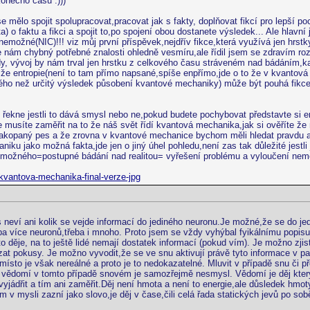
nečno času :)))
e mělo spojit spolupracovat,pracovat jak s fakty, doplňovat fikcí pro lepší 
ta) o faktu a fikci a spojit to,po spojení obou dostanete výsledek... Ale hla
možné(NIC)!!! viz můj první příspěvek,nejdřív fikce,která využívá jen hrst
e nám chybný potřebné znalosti ohledně vesmíru,ale řídil jsem se zdravím ro
y, vývoj by nám trval jen hrstku z celkového času stráveném nad bádáním,kaž
 entropie(není to tam přímo napsané,spíše enpřímo,jde o to že v kvantová m
ného než určitý výsledek působení kvantové mechaniky) může být pouhá fikc
řekne jestli to dává smysl nebo ne,pokud budete pochybovat představte si en
 se musíte zaměřit na to že náš svět řídí kvantová mechanika,jak si ověříte 
m zakopaný pes a že zrovna v kvantové mechanice bychom měli hledat pravdu 
ku jako možná fakta,jde jen o jiný úhel pohledu,není zas tak důležité jestli 
emožného=postupné bádání nad realitou= vyřešení problému a vyloučení nemo
-kvantova-mechanika-final-verze-jpg
neví ani kolik se vejde informací do jediného neuronu.Je možné,že se do jed
ba více neuronů,třeba i mnoho. Proto jsem se vždy vyhýbal fyikálnímu popisu 
e to děje, na to ještě lidé nemají dostatek informací (pokud vím). Je možno z
t pokusy. Je možno vyvodit,že se ve snu aktivují právě tyto informace v pamě
 místo je však nereálné a proto je to nedokazatelné. Mluvit v případě snu či 
 o vědomí v tomto případě snovém je samozřejmě nesmysl. Vědomí je děj kter
y vyjádřit a tím ani zaměřit.Děj není hmota a není to energie,ale důsledek h
m v mysli zazní jako slovo,je děj v čase,čili celá řada statických jevů po s