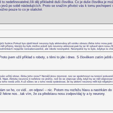
ě to nedefinovatelné,čili děj příkladně duši člověka. Co je duše člověka je mo
ých jevů po sobě následujících. Proto se snažím přivést vás k tomu pochopen
možno pouze to co je statické.
ch funkce.Pokud bys zjistil které neurony byly aktivovány při vzniku obrazu třeba toho nosu,pak
ys měl přístroj, kterým by bylo možno právě tyto neurony aktivovat,pak by se tě vybavil vjem nosu,či
podmínkách nejspíše nerealizovatelné, ale nikoliv nesmyslné. Nesmyslné by to bylo, kdybys to chtě
oto jsem užil příklad s roboty, s těmi to jde i dnes. S člověkem zatím ještě n
tavován určitý obraz, třeba toho nosu? Nemáš jinou moznost, nez se spolehnout na tvrzení pokusn
tíš. Nijak. Aktivita neuronů ti neřekne nic jiného, než že se objevuje vždy, když by se měl objevova
e z toho nedá určit. A už vůbec se z toho nedá vysledovat, že by aktivní neurony měli být něja
tám se ho, co vidí...on odpoví -- nic. Potom mu rozřežu hlavu a nastrkám do 
yž řekne nos...tak vím, že za představu nosu zodpovídaj ty a ty neurony.