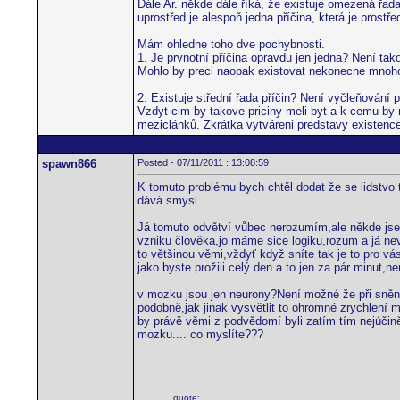
Dále Ar. někde dále říká, že existuje omezená řada 
uprostřed je alespoň jedna příčina, která je pros
Mám ohledne toho dve pochybnosti.
1. Je prvnotní příčina opravdu jen jedna? Není 
Mohlo by preci naopak existovat nekonecne mnoho p
2. Existuje střední řada příčin? Není vyčleňování
Vzdyt cim by takove priciny meli byt a k cemu by m
meziclánků. Zkrátka vytváreni predstavy existence 
spawn866
Posted - 07/11/2011 : 13:08:59
K tomuto problému bych chtěl dodat že se lidstvo 
dává smysl...
Já tomuto odvětví vůbec nerozumím,ale někde jsem
vzniku člověka,jo máme sice logiku,rozum a já nev
to většinou věmi,vždyť když sníte tak je to pro vás
jako byste prožili celý den a to jen za pár minut,
v mozku jsou jen neurony?Není možné že při snění
podobně,jak jinak vysvětlit to ohromné zrychlení 
by právě věmi z podvědomí byli zatím tím nejúčin
mozku.... co myslíte???
quote: