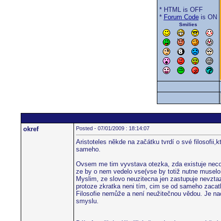
* HTML is OFF
*
Forum Code
is ON
Smilies
okref
Posted - 07/01/2009 : 18:14:07
Aristoteles někde na začátku tvrdí o své filosofii
sameho.
Ovsem me tim vyvstava otezka, zda existuje neco 
ze by o nem vedelo vse(vse by totiž nutne muselo
Myslim, ze slovo neuzitecna jen zastupuje nevztazn
protoze zkratka neni tím, cim se od sameho zacat
Filosofie nemůže a není neužitečnou vědou. Je na
smyslu.