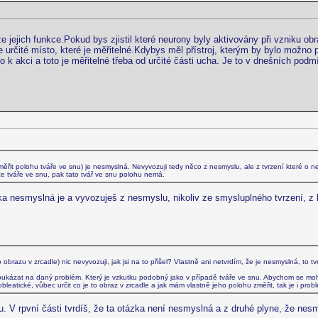
jejich funkce.Pokud bys zjistil které neurony byly aktivovány při vzniku obr
 určité místo, které je měřitelné.Kdybys měl přístroj, kterým by bylo možno p
 k akci a toto je měřitelné třeba od určité části ucha. Je to v dnešních pod
měřit polohu tváře ve snu) je nesmyslná. Nevyvozuji tedy něco z nesmyslu, ale z tvrzení které o
ze tváře ve snu, pak tato tvář ve snu polohu nemá.
ka nesmyslná je a vyvozuješ z nesmyslu, nikoliv ze smysluplného tvrzení, 
azu v zrcadle) nic nevyvozuji, jak jsi na to přišel? Vlastně ani netvrdím, že je nesmyslná, to tvrdíš
ukázat na daný problém. Který je vzkutku podobný jako v případě tváře ve snu. Abychom se moh
eatické, vůbec určit co je to obraz v zrcadle a jak mám vlastně jeho polohu změřit, tak je i probl
hou. V rpvní části tvrdíš, že ta otázka není nesmyslná a z druhé plyne, že ne