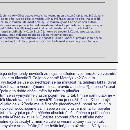
ny bloky,čili soustavy týkající se vjemu nosu a stejně tak je možné,že je k
 to děje. Co se děje je možno určit a ověřit,ale jak se to děje, na to ještě
ce.To je možno i dokázat pokusy. Je možno vyvodit,že se ve snu aktivují
šak nereálné a proto je to nedokazatelné. Mluvit v případě snu či představy o
sl. Vědomí je děj který vzniká aktivováním daných totožných bloků v
a energie probíhající v čase.Stejně je tomu se slovem.Můžeme popsat staticky
odstatu ,pak můžeme pochopit děj,ale nikoliv jej popsat.
 statického, čili podstaty,ale popsat duši není možné, protože je to děj,čili
 pochopit, nikoliv popsat,či definovat.Definovat je možno pouze to co je
dejši doby( tehdy nevěděli že nejsme středem vesmíru,že ve vesmíru
 co je to filozofie?! Co je to vlastně Metafyzika? Co je to
vycházet ze všeho, neohlížet se na minulost,na tehdejši fakta, dívat
ilozofovat o vesmíru(máme hledat pravdu a ne fikci!!), o bohu?akorát
í?pokud to dobře chápu mělo by nám to přinášet
ím že si vymýšlíme vlastní pojem reality tak tím se sami utápíme v
htěli filozofovat o lidské mysli?K čemu je neužitečnost?Chcete být
ci jako celku?Podle mě je filozofie přeceňovaná, pořád se mluví o
am pokud nepochopíme sami sebe a naší vlastní mentalitu, povahu
ást otázky jako proč z něčeho absolutně užitečného a potřebného
 zda vůbec existuje NIC,nejste stvoření přece z ničeho nebo
dně vyrůst,vždyť v měřítku celého vesmíru,který nás jen tak
yslete se co řešíte,řešme řešitelné,to co už víme...Vždyť na