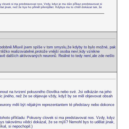
clovek si ma predstavovat nos. Vzdy, kdyz je mu dán příkaz predstavovat si
at jinak, než že bys ho přiměl přemýšlet. Kdybys mu to chtěl dokázat tak, že
ak podobně.Mluvil jsem spíše v tom smyslu,že kdyby to bylo možné, pak
 těžko realizovatelné,protože vnější osoba neví,kdy vznikne
avě dalších aktivovaných neuronů. Reálné to tedy není,ale zde nešlo
lehnout na tvrzení pokusného člověka nebo své. Jsi odkázán na jeho
 nic jiného, než že se objevuje vždy, když by se měl objevovat obsah
í neurony měli být nějakým reprezentantem té představy nebo dokonce
tohoto příkladu: Pokusny clovek si ma predstavovat nos. Vzdy, kdyz
 bys takovému vědci dokázal, že se mýlí? Nemohl bys to udělat jinak,
kal, si nepochopil.)