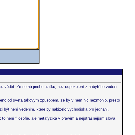
rebu vědět. Ze nemá jineho uzitku, nez uspokojení z nabytého vedeni
tazeno od sveta takovym zpusobem, ze by v nem nic nezmohlo, presto
zi být není vědenim, ktere by nabizelo vychodiska pro jednani,
o není filosofie, ale metafyzika v pravém a nejstrašnějším slova