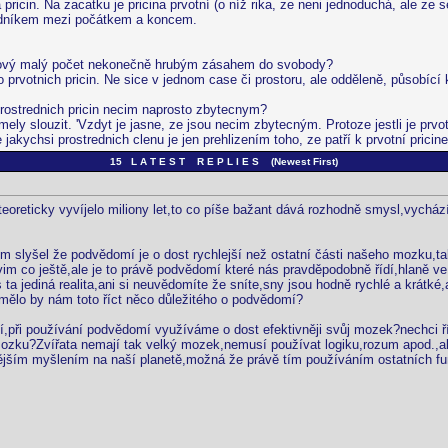
pricin. Na zacatku je pricina prvotní (o níž rika, ze neni jednoduchá, ale ze 
tředníkem mezi počátkem a koncem.
takový malý počet nekonečně hrubým zásahem do svobody?
rvotnich pricin. Ne sice v jednom case či prostoru, ale odděleně, působící 
 prostrednich pricin necim naprosto zbytecnym?
ely slouzit. 'Vzdyt je jasne, ze jsou necim zbytecným. Protoze jestli je prv
jakychsi prostrednich clenu je jen prehlizením toho, ze patří k prvotní prici
15 L A T E S T R E P L I E S (Newest First)
teoreticky vyvíjelo miliony let,to co píše bažant dává rozhodně smysl,vychá
 slyšel že podvědomí je o dost rychlejší než ostatní části našeho mozku,ta
im co ještě,ale je to právě podvědomí které nás pravděpodobně řídí,hlaně ve
 ta jediná realita,ani si neuvědomíte že sníte,sny jsou hodně rychlé a krátké
nemělo by nám toto říct něco důležitého o podvědomí?
,při používání podvědomí využíváme o dost efektivněji svůj mozek?nechci ří
mozku?Zvířata nemají tak velký mozek,nemusí používat logiku,rozum apod.,ale 
ějším myšlením na naší planetě,možná že právě tím používáním ostatních fu