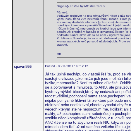
Originally posted by Miloslav Bažant
Pánové.
Vzdávám rozhovor na toto téma.Vždyť nikdo z nás neví 
vjemu nosu třeba více neuronů,třeba i mnoho. Proto jsem
lidé nemají dostatek informací (pokud vím). Je možno 
právě tyto informace v paměti,čili dochází k jejich ozv
něčem jiném než neuronech ve kterých jsou tyto inform
paměti.Děj probíhá v čase,čili je dynamický,čili není j
podstatu funkce slova,ale to co nám v mysli zazní jako 
Problémem filosofie je, že se snaží definovat právě to 
kvanta statických jevů po sobě následujících. Proto se
statické.
MB
spawn866
Posted - 06/11/2011 : 18:12:12
Já tak úplně nechápu co vlastně řešíte, proč se 
existují civilizace jako mi,že jich jsou možná i bil
fyzika,matematika? Není to vůbec důležité. Oddělo
se a porovnávat s minulostí, to ANO, ale přisuzova
byste vymýšleli blbosti,který by nedávali ani poř
radost,vědění,pochopení sama sebe,pochopení vesm
nějaké pomyslné fiktivní lži ze které pak bude mno
efektivní nebo neefektivní,chcete vypadat chytře n
věcech kterým stejně neporozumíme, kolikrát ani 
reality, až pochopíme sami sebe(něco) a pochopím
vzniklo něco komplexně užitečného, v tu chvíli p
ANO?!Jenže na to abychom řešili NIC když ani poř
mimochodem řídí už od samého velkého třesku,je 