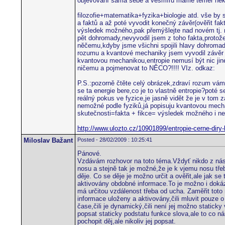
objevování sama sebe a vesmíru máme téměř neko
filozofie+matematika+fyzika+biologie atd. vše by s
a faktů a až poté vyvodit konečný závěr(ověřit fak
výsledek možného,pak přemýšlejte nad novém tj. ne
pět dohromady,nevyvodil jsem z toho fakta,protož
něčemu,kdyby jsme všichni spojili hlavy dohromad
rozumu a kvantové mechaniky jsem vyvodil závěr že
kvantovou mechanikou,entropie nemusí být nic ji
ničemu a pojmenovat to NĚCO?!!!! VIz. odkaz:
P.S.:pozorně čtěte celý obrázek,zdraví rozum vám 
se ta energie bere,co je to vlastně entropie?poté
reálný pokus ve fyzice,je jasně vidět že je v to
nemožné podle fyziků,já popisuju kvantovou mechani
skutečnosti=fakta + fikce= výsledek možného i n
http://www.ulozto.cz/10901899/entropie-cerne-diry
Miloslav Bažant
Posted - 28/02/2009 : 10:25:41
Pánové.
Vzdávám rozhovor na toto téma.Vždyť nikdo z nás 
nosu a stejně tak je možné,že je k vjemu nosu tře
děje. Co se děje je možno určit a ověřit,ale jak s
aktivovány obdobné informace.To je možno i dokáza
má určitou vzdálenost třeba od ucha. Zaměřit toto
informace uloženy a aktivovány,čili mluvit pouze
čase,čili je dynamický,čili není jej možno statick
popsat staticky podstatu funkce slova,ale to co ná
pochopit děj,ale nikoliv jej popsat.