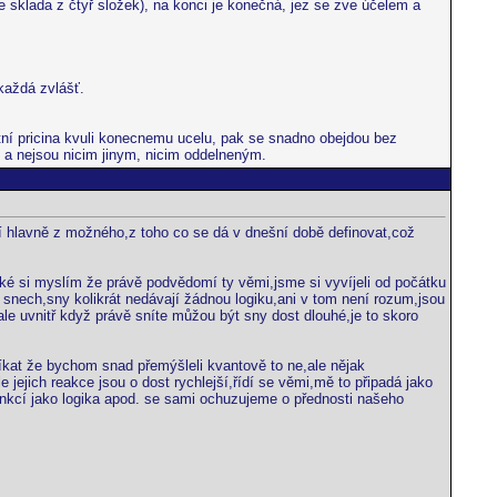
se sklada z čtyř složek), na konci je konečná, jez se zve účelem a
každá zvlášť.
otní pricina kvuli konecnemu ucelu, pak se snadno obejdou bez
ne a nejsou nicim jinym, nicim oddelneným.
zí hlavně z možného,z toho co se dá v dnešní době definovat,což
ké si myslím že právě podvědomí ty věmi,jsme si vyvíjeli od počátku
 snech,sny kolikrát nedávají žádnou logiku,ani v tom není rozum,jsou
,ale uvnitř když právě sníte můžou být sny dost dlouhé,je to skoro
kat že bychom snad přemýšleli kvantově to ne,ale nějak
jejich reakce jsou o dost rychlejší,řídí se věmi,mě to připadá jako
nkcí jako logika apod. se sami ochuzujeme o přednosti našeho