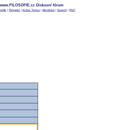
www.FILOSOFIE.cz Diskusní fórum
rofile
|
Register
|
Active Topics
|
Members
|
Search
|
FAQ