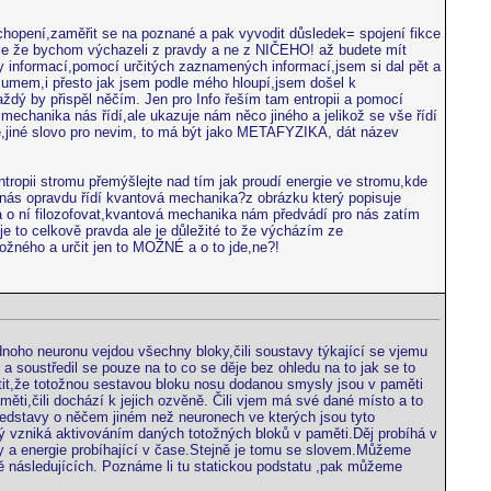
pochopení,zaměřit se na poznané a pak vyvodit důsledek= spojení fikce
vní je že bychom výchazeli z pravdy a ne z NIČEHO! až budete mít
ky informací,pomocí určitých zaznamených informací,jsem si dal pět a
zumem,i přesto jak jsem podle mého hloupí,jsem došel k
dý by přispěl něčím. Jen pro Info řeším tam entropii a pomocí
echanika nás řídí,ale ukazuje nám něco jiného a jelikož se vše řídí
e,jiné slovo pro nevim, to má být jako METAFYZIKA, dát název
tropii stromu přemýšlejte nad tím jak proudí energie ve stromu,kde
že nás opravdu řídí kvantová mechanika?z obrázku který popisuje
a o ní filozofovat,kvantová mechanika nám předvádí pro nás zatím
je to celkově pravda ale je důležité to že výcházím ze
žného a určit jen to MOŽNÉ a o to jde,ne?!
noho neuronu vejdou všechny bloky,čili soustavy týkající se vjemu
a soustředil se pouze na to co se děje bez ohledu na to jak se to
jistit,že totožnou sestavou bloku nosu dodanou smysly jsou v paměti
ti,čili dochází k jejich ozvěně. Čili vjem má své dané místo a to
představy o něčem jiném než neuronech ve kterých jsou tyto
ý vzniká aktivováním daných totožných bloků v paměti.Děj probíhá v
moty a energie probíhající v čase.Stejně je tomu se slovem.Můžeme
obě následujících. Poznáme li tu statickou podstatu ,pak můžeme