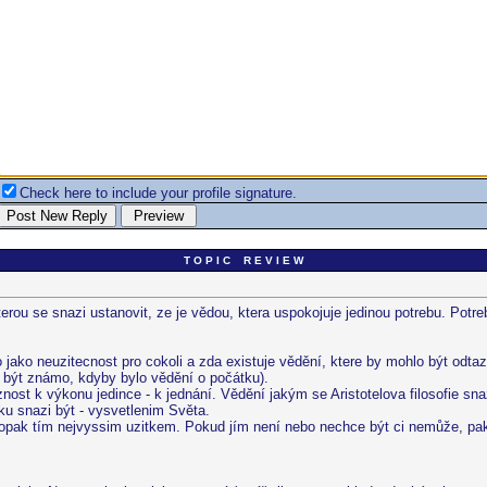
Check here to include your profile signature.
T O P I C R E V I E W
,kterou se snazi ustanovit, ze je vědou, ktera uspokojuje jedinou potrebu. Pot
jako neuzitecnost pro cokoli a zda existuje vědění, ktere by mohlo být od
 být známo, kdyby bylo vědění o počátku).
ost k výkonu jedince - k jednání. Vědění jakým se Aristotelova filosofie sna
ku snazi být - vysvetlenim Světa.
opak tím nejvyssim uzitkem. Pokud jím není nebo nechce být ci nemůže, pak t