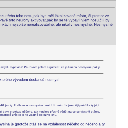
azu třeba toho nosu,pak bys měl lókalizované místo, či prostor ve
rávě tyto neurony aktivovat,pak by se tě vybavil vjem nosu,čili by
mínkách nejspíše nerealizovatelné, ale nikoliv nesmyslné. Nesmyslné
 nesmyslu vypovídá! Používám přitom argument, že je-li něco nesmyslné pak je
z kterého vývodem dostaneš nesmysl
 jen ty. Podle mne nesmyslná není. Už proto, že jsem ti ji položil a ty jsi jí
li bavit o poloze něčeho, tak musíme přesně vědět na co se vlastně ptáme.
ematické určit co je to vlastně obraz ve snu.
smyslná je (protože ptáš se na vzdálenost něčeho od něčeho a ty