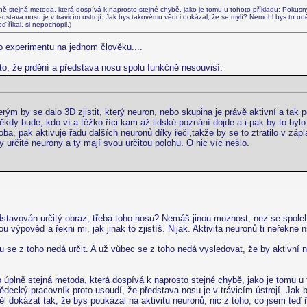
stejná metoda, která dospívá k naprosto stejné chybě, jako je tomu u tohoto příkladu: Pokusny 
dstava nosu je v trávicím ústrojí. Jak bys takovému vědci dokázal, že se mýlí? Nemohl bys to uděl
ď říkal, si nepochopil.)
ho experimentu na jednom člověku....
 to, že prdění a představa nosu spolu funkčně nesouvisí.
terým by se dalo 3D zjistit, který neuron, nebo skupina je právě aktivní a t
kdy bude, kdo ví a těžko říci kam až lidské poznání dojde a i pak by to bylo
, pak aktivuje řadu dalších neuronů díky řeči,takže by se to ztratilo v zápl
ny určité neurony a ty mají svou určitou polohu. O nic víc nešlo.
představován určitý obraz, třeba toho nosu? Nemáš jinou moznost, nez se spo
u výpověď a řekni mi, jak jinak to zjistíš. Nijak. Aktivita neuronů ti neřekne
ou se z toho nedá určit. A už vůbec se z toho nedá vysledovat, že by aktivn
plně stejná metoda, která dospívá k naprosto stejné chybě, jako je tomu u 
Vědecký pracovník proto usoudí, že představa nosu je v trávicím ústrojí. Jak
 dokázat tak, že bys poukázal na aktivitu neuronů, nic z toho, co jsem teď ří