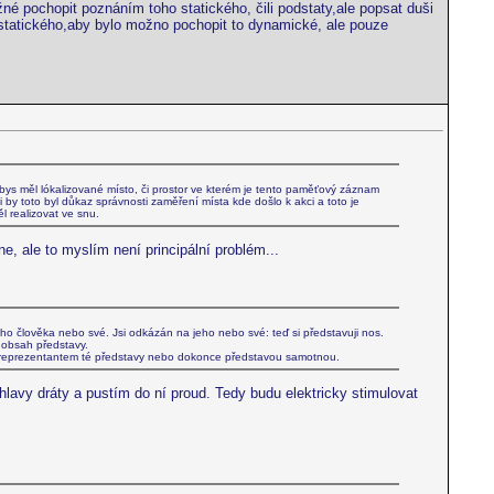
žné pochopit poznáním toho statického, čili podstaty,ale popsat duši
í statického,aby bylo možno pochopit to dynamické, ale pouze
 bys měl lókalizované místo, či prostor ve kterém je tento paměťový záznam
li by toto byl důkaz správnosti zaměření místa kde došlo k akci a toto je
l realizovat ve snu.
e, ale to myslím není principální problém...
ého člověka nebo své. Jsi odkázán na jeho nebo své: teď si představuji nos.
t obsah představy.
kým reprezentantem té představy nebo dokonce představou samotnou.
hlavy dráty a pustím do ní proud. Tedy budu elektricky stimulovat