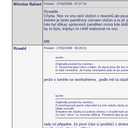
Miloslav Bažant
Posted - 27/02/2009 : 07:27:16
Rzwalde.
Chyba. Nos ve snu není složen s neuronů,ale pouze 
kterém je tento paměťový záznam uložen a to již je
toto byl důkaz správnosti zaměření místa kde došlo
by to bylo, kdybys to chtěl realizovat ve snu.
MB
Rzwald
Posted - 27/02/2009 : 00:29:21
quote:
Originally posted by noemus
2. Vyvozoval jsem něco z faktu, že daná teze (že lze z
to také nemožné. Je-li tedy nesmyslné ptát se po polo
jenže v tomhle se neshodneme...podle mě ta otáz
quote:
Originally posted by noemus
Z neschopnosti jasné odpovědi na tuto otázku (tedy po obr
nějak rozuměl.
Smyslem mé otázky po poloze obrazu v zrcadle bylo po
Co toto "něco" co chceme měřit je. Podobně jako je probl
tady mi připadne, že první část si protiřečí s dru